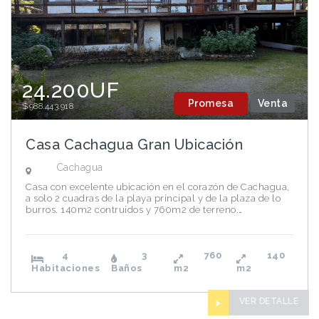
24.200UF
Promesa
Venta
$988.443.918
Casa Cachagua Gran Ubicación
Cachagua
Casa con excelente ubicación en el corazón de Cachagua,
a solo 2 cuadras de la playa principal y de la plaza de lo
burros. 140m2 contruidos y 760m2 de terreno.…
4
3
760
140
Habitaciones
Baños
m2
m2
VER DETALLE
>