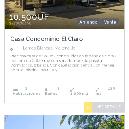
10.500UF
Arriendo
Venta
$428.870.295
Casa Condominio El Claro
Lomas Blancas
,
Maitencillo
Preciosa casa de 120 m2 construidos en terreno de 1.000
m2 terreno (1.620 m2 con servidumbre de paso) 3
Dormitorios, 2 baños. Con calefacción central, chimenea,
terraza, piscina, parrilla y…
3
2
120
Habitaciones
Baños
1.000
m2
m2
VER DETALLE
>