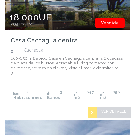
18.000UF
Vendida
$735.206.220
Casa Cachagua central
Cachagua
160-650 m2 aprox. Casa en Cachagua central a 2 cuadras
de plaza de los burros. Agradable living comedor con
chimenea, terraza en altura y vista al mar. 4 dormitorios,
3…
4
3
647
156
Habitaciones
Baños
m2
m2
VER DETALLE
>