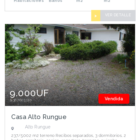
Habitaciones
Baños
m2
m2
VER DETALLE
>
9.000UF
Vendida
$367.603.110
Casa Alto Rungue
Alto Rungue
237/5002 m2 terreno Recibos separados, 3 dormitorios, 2