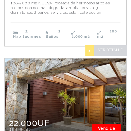
180-2000 m2 NUEVA! rodeada de hermosos árboles,
recibos con cocina integrada, amplia terraza, 3
dormitorios, 2 baños, servicios, estar, calefacción
3
2
180
Habitaciones
Baños
2.000
m2
m2
VER DETALLE
>
22.000UF
Vendida
$898.585.380