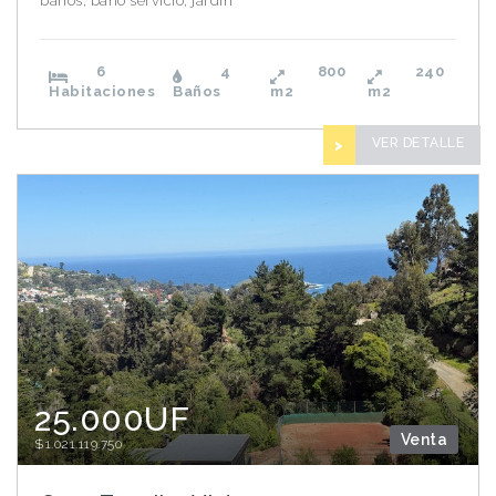
baños, baño servicio, jardin
6
4
800
240
Habitaciones
Baños
m2
m2
VER DETALLE
>
25.000UF
Venta
$1.021.119.750