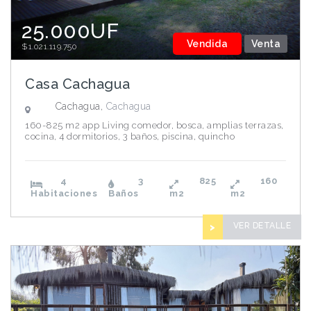
25.000UF
Vendida
Venta
$1.021.119.750
Casa Cachagua
Cachagua,
Cachagua
160-825 m2 app Living comedor, bosca, amplias terrazas,
cocina, 4 dormitorios, 3 baños, piscina, quincho
4
3
825
160
Habitaciones
Baños
m2
m2
VER DETALLE
>