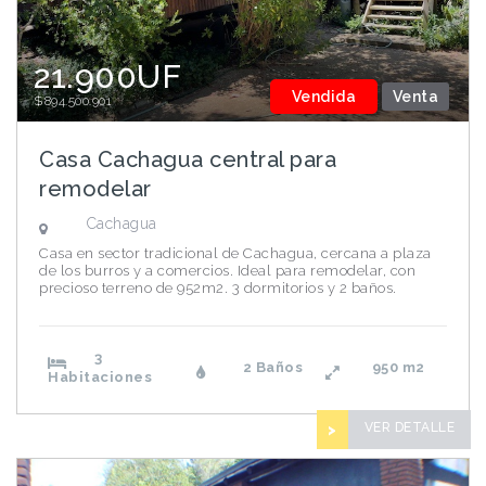
21.900UF
Vendida
Venta
$894.500.901
Casa Cachagua central para
remodelar
Cachagua
Casa en sector tradicional de Cachagua, cercana a plaza
de los burros y a comercios. Ideal para remodelar, con
precioso terreno de 952m2. 3 dormitorios y 2 baños.
3
2 Baños
950
m2
Habitaciones
VER DETALLE
>