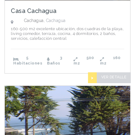
Casa Cachagua
Cachagua,
Cachagua
160-500 m2 excelente ubicación, dos cuadras de la playa,
living comedor, terraza, cocina, 4 dormitorios, 2 baños,
servicios, calefacción central
5
3
500
160
Habitaciones
Baños
m2
m2
VER DETALLE
>