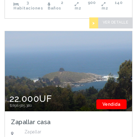
3
2
900
140
Habitaciones
Baños
m2
m2
VER DETALLE
>
22.000UF
Vendida
$898.585.380
Zapallar casa
Zapallar