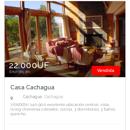
22.000UF
Vendida
$898.585.380
Casa Cachagua
Cachagua,
Cachagua
VENDIDA! 140-900 excelente ubicación central, vista,
living chimenea comedor, cocina, 3 dormitorios, 3 baños,
quincho