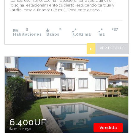
baños, escritorio, cocina, repostero, terrazas, quincho,
piscina, estacionamiento cubierto, estupendo parque y
jardín, casa cuidador (26 m2). Excelente estado.
3
2
237
Habitaciones
Baños
5.002
m2
m2
VER DETALLE
>
6.400UF
Vendida
$261.406.656