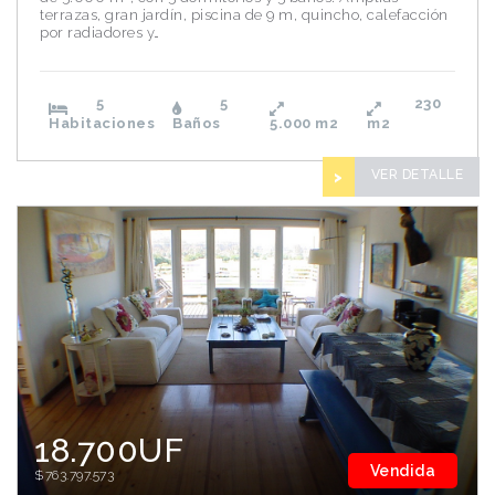
terrazas, gran jardín, piscina de 9 m, quincho, calefacción
por radiadores y…
5
5
230
Habitaciones
Baños
5.000
m2
m2
VER DETALLE
>
18.700UF
Vendida
$763.797.573