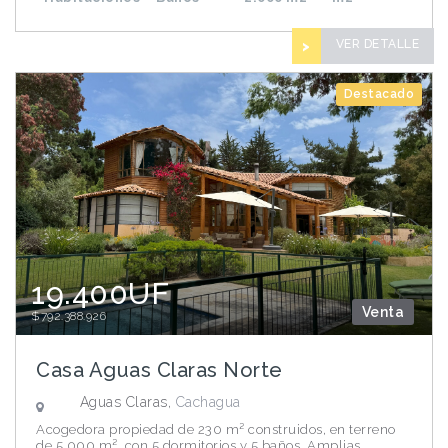
VER DETALLE
>
Destacado
19.400UF
Venta
$792.388.926
Casa Aguas Claras Norte
Aguas Claras,
Cachagua
Acogedora propiedad de 230 m² construidos, en terreno
de 5.000 m², con 5 dormitorios y 5 baños. Amplias