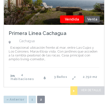
Vendida
Venta
Primera Linea Cachagua
Cachagua
Excepcional ubicación frente al mar, entre Las Cujas y
Los Coirones. Maravillosa vista. Con jardines que acceden
a la rambla peatonal de las rocas. Casa principal con
amplio living-comedor…
4
3 Baños
2.750
m2
Habitaciones
VER DETALLE
>
» Anterior
1
2