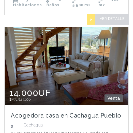
Habitaciones
Baños
5.500
m2
m2
VER DETALLE
>
14.000UF
Venta
$571.827.060
Acogedora casa en Cachagua Pueblo
Cachagua