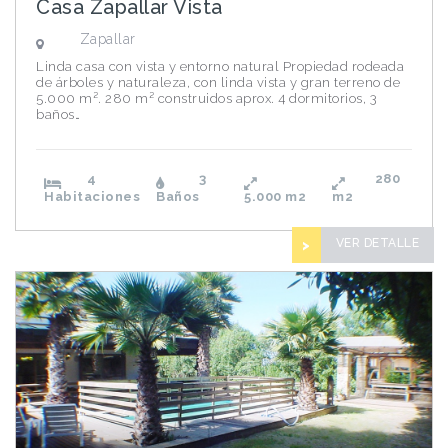
Casa Zapallar Vista
Zapallar
Linda casa con vista y entorno natural Propiedad rodeada
de árboles y naturaleza, con linda vista y gran terreno de
5.000 m². 280 m² construidos aprox. 4 dormitorios, 3
baños…
4
3
280
Habitaciones
Baños
5.000
m2
m2
VER DETALLE
>