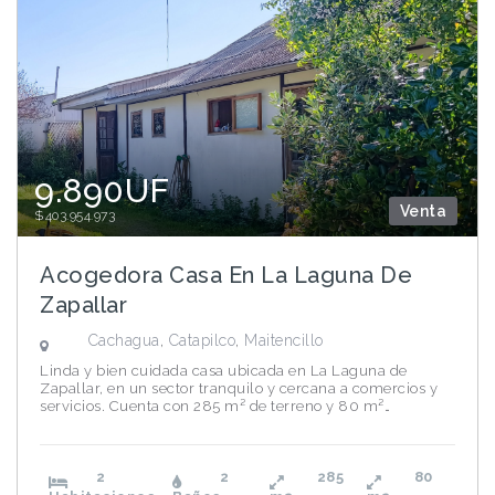
9.890UF
Venta
$403.954.973
Acogedora Casa En La Laguna De
Zapallar
Cachagua
,
Catapilco
,
Maitencillo
Linda y bien cuidada casa ubicada en La Laguna de
Zapallar, en un sector tranquilo y cercana a comercios y
servicios. Cuenta con 285 m² de terreno y 80 m²…
2
2
285
80