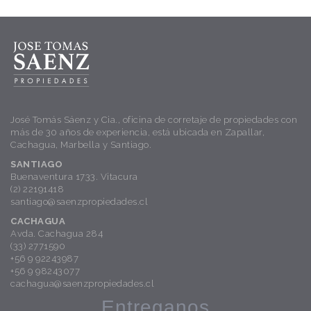
José Tomás Sáenz y Cia., oficina de corretaje de propiedades con
más de 30 años de experiencia, está ubicada en Zapallar,
Cachagua, Marbella y Santiago.
SANTIAGO
Buenaventura 1733. Vitacura
(2) 22191418
santiago@saenzpropiedades.cl
CACHAGUA
Avda. Cachagua 284
(33) 2771590
+56 9 92243987
+56 9 98243077
cachagua@saenzpropiedades.cl
Entreganos