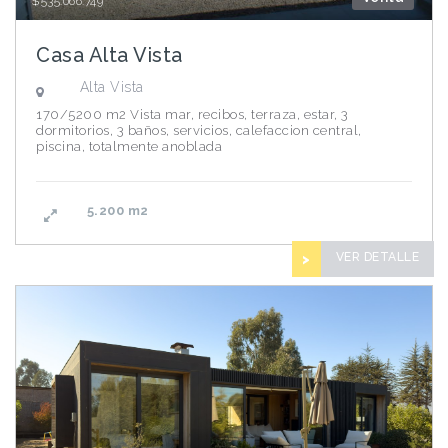
$535.066.749
Casa Alta Vista
Alta Vista
170/5200 m2 Vista mar, recibos, terraza, estar, 3
dormitorios, 3 baños, servicios, calefaccion central,
piscina, totalmente anoblada
5.200
m2
VER DETALLE
>