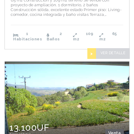
65 m2 construcción y 109 m2 terreno Se vende con
proyecto de ampliación. 1 dormitorio, 2 baños
Construcción sólida, excelente estado Primer piso: Living-
comedor, cocina integrada y baño visitas Terraza,…
1
2
109
65
Habitaciones
Baños
m2
m2
VER DETALLE
>
13.100UF
Venta