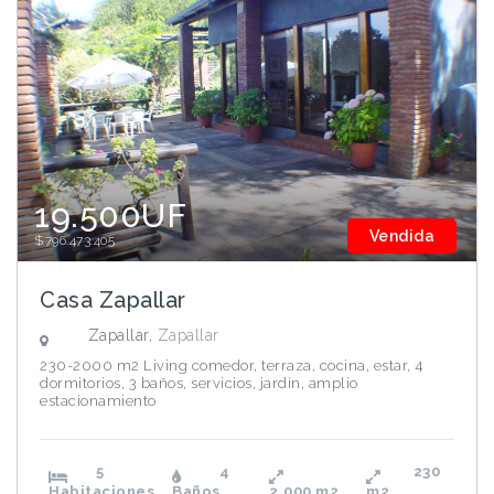
19.500UF
Vendida
$796.473.405
Casa Zapallar
Zapallar,
Zapallar
230-2000 m2 Living comedor, terraza, cocina, estar, 4
dormitorios, 3 baños, servicios, jardin, amplio
estacionamiento
5
4
230
Habitaciones
Baños
2.000
m2
m2