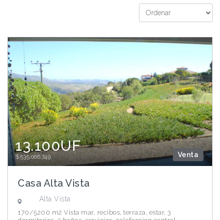
13.100UF
Venta
$535.066.749
Casa Alta Vista
Alta Vista
170/5200 m2 Vista mar, recibos, terraza, estar, 3