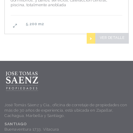
dormitorios, 3 baños, servicios, calefaccion central,
piscina, totalmente anoblada
5.200
m2
VER DETALLE
>
José Tomás Sáenz y Cia., oficina de corretaje de propiedades con
más de 30 años de experiencia, está ubicada en Zapallar,
Cachagua, Marbella y Santiago.
SANTIAGO
Buenaventura 1733. Vitacura