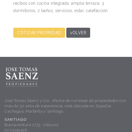
recibos con cocina integrada, amplia terraza, 3
dormitorios, 2 baños, servicios, estar, calefacción
COTIZAR PROPIEDAD
vOLVER
José Tomás Sáenz y Cia., oficina de corretaje de propiedades con
más de 30 años de experiencia, está ubicada en Zapallar,
Cachagua, Marbella y Santiago.
SANTIAGO
Buenaventura 1733. Vitacura
(2) 22191418