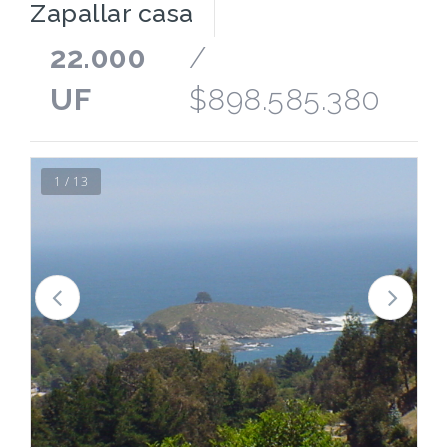
Zapallar casa
22.000
/
UF
$898.585.380
1 / 13