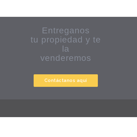
Entreganos
tu propiedad y te
la
venderemos
Contáctanos aquí