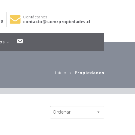
Contáctanos
18
contacto@saenzpropiedades.cl
Contacto
os
Inicio
>
Propiedades
Ordenar