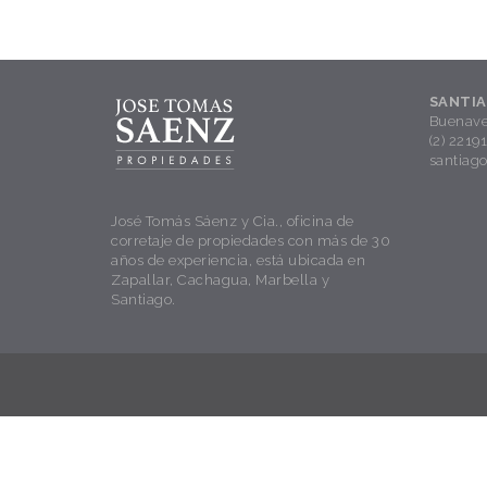
SANTI
Buenave
(2) 2219
santiag
José Tomás Sáenz y Cia., oficina de
corretaje de propiedades con más de 30
años de experiencia, está ubicada en
Zapallar, Cachagua, Marbella y
Santiago.