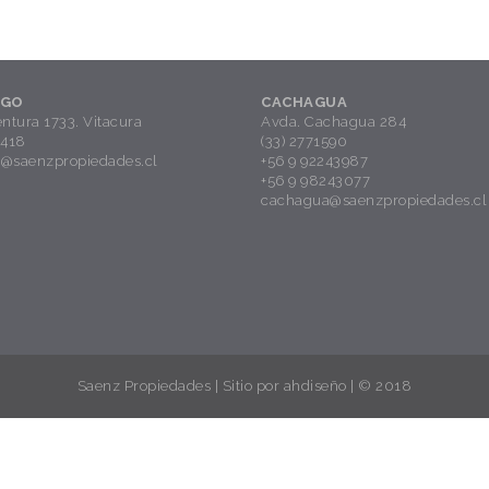
AGO
CACHAGUA
ntura 1733. Vitacura
Avda. Cachagua 284
1418
(33) 2771590
o@saenzpropiedades.cl
+56 9 92243987
+56 9 98243077
cachagua@saenzpropiedades.cl
Saenz Propiedades | Sitio por
ahdiseño
| © 2018