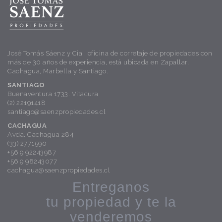
José Tomás Sáenz y Cia., oficina de corretaje de propiedades con
más de 30 años de experiencia, está ubicada en Zapallar,
Cachagua, Marbella y Santiago.
SANTIAGO
Buenaventura 1733. Vitacura
(2) 22191418
santiago@saenzpropiedades.cl
CACHAGUA
Avda. Cachagua 284
(33) 2771590
+56 9 92243987
+56 9 98243077
cachagua@saenzpropiedades.cl
Entreganos
tu propiedad y te la
venderemos