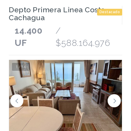
Depto Primera Linea Costa
Destacado
Cachagua
14.400
/
UF
$588.164.976
1 / 14