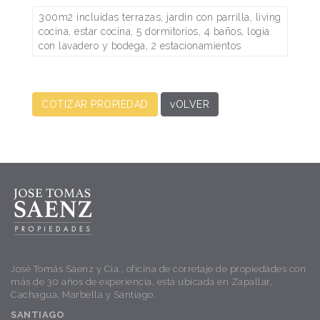
300m2 incluidas terrazas, jardin con parrilla, living
cocina, estar cocina, 5 dormitorios, 4 baños, logia
con lavadero y bodega, 2 estacionamientos
COTIZAR PROPIEDAD
vOLVER
José Tomás Sáenz y Cia., oficina de corretaje de propiedades con
más de 30 años de experiencia, está ubicada en Zapallar,
Cachagua, Marbella y Santiago.
SANTIAGO