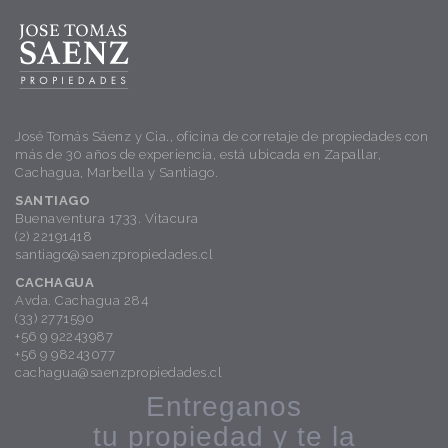
José Tomás Sáenz y Cia., oficina de corretaje de propiedades con
más de 30 años de experiencia, está ubicada en Zapallar,
Cachagua, Marbella y Santiago.
SANTIAGO
Buenaventura 1733. Vitacura
(2) 22191418
santiago@saenzpropiedades.cl
CACHAGUA
Avda. Cachagua 284
(33) 2771590
+56 9 92243987
+56 9 98243077
cachagua@saenzpropiedades.cl
Entreganos
tu propiedad y te la