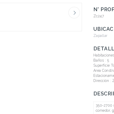
N° PRO
Zc247
UBICAC
Zapallar
DETAL
Habitacione
Baños :
5
Superficie T
Area Constr
Estacionami
Dirección : 
DESCRI
350-2700 m
comedor, gr