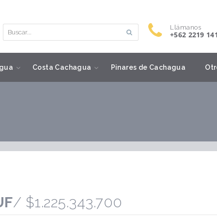
Llámanos
+562 2219 14
gua
Costa Cachagua
Pinares de Cachagua
Otr
d
UF
/ $1.225.343.700