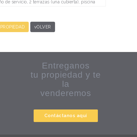
o de servicio, 2 terrazas (una cubierta), piscina
 PROPIEDAD
vOLVER
Entreganos
tu propiedad y te
la
venderemos
Contáctanos aquí