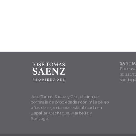
SANTI
Buenave
(2) 2219
santiag
José Tomás Sáenz y Cia., oficina de
corretaje de propiedades con más de 30
años de experiencia, está ubicada en
Zapallar, Cachagua, Marbella y
Santiago.