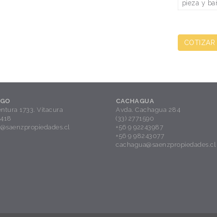
pieza y bañ
COTIZAR
AGO
CACHAGUA
ntura 1733. Vitacura
Avda. Cachagua 284
1418
(33) 2771590
o@saenzpropiedades.cl
+56 9 92243987
+56 9 98243077
cachagua@saenzpropiedades.cl