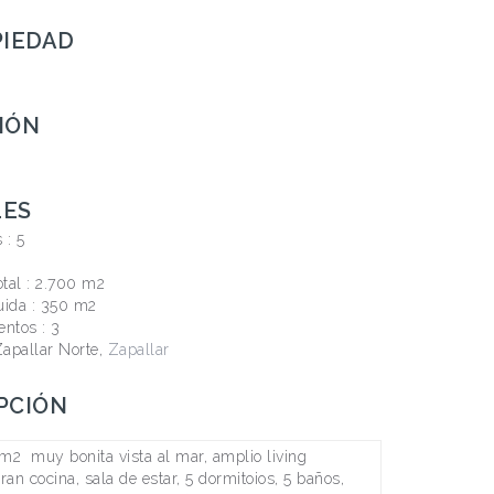
PIEDAD
IÓN
LES
s :
5
otal :
2.700 m2
uida :
350 m2
entos :
3
Zapallar Norte,
Zapallar
PCIÓN
2 muy bonita vista al mar, amplio living
an cocina, sala de estar, 5 dormitoios, 5 baños,