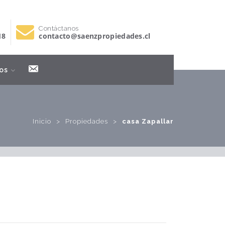
Contáctanos
18
contacto@saenzpropiedades.cl
Contacto
os
Inicio
>
Propiedades
>
casa Zapallar